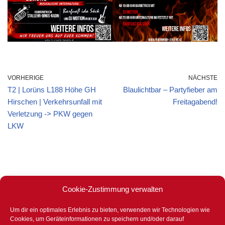
VORHERIGE
NÄCHSTE
T2 | Lorüns L188 Höhe GH
Blaulichtbar – Partyfieber am
Hirschen | Verkehrsunfall mit
Freitagabend!
Verletzung -> PKW gegen
LKW
Cookie-Zustimmung verwalten
Um dir ein optimales Erlebnis zu bieten, verwenden wir Technologien wie
Stets für eure Sicherheit bereit –
Cookies, um Geräteinformationen zu speichern und/oder darauf