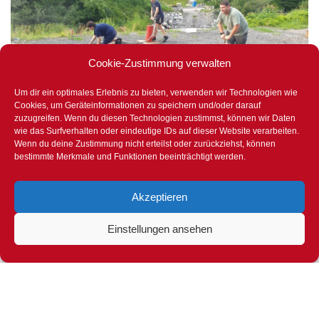
Cookie-Zustimmung verwalten
Um dir ein optimales Erlebnis zu bieten, verwenden wir Technologien wie
Cookies, um Geräteinformationen zu speichern und/oder darauf
zuzugreifen. Wenn du diesen Technologien zustimmst, können wir Daten
wie das Surfverhalten oder eindeutige IDs auf dieser Website verarbeiten.
Wenn du deine Zustimmung nicht erteilst oder zurückziehst, können
bestimmte Merkmale und Funktionen beeinträchtigt werden.
bereit für den Leistungsbewerb
Akzeptieren
Feuerwehrjugend
28. Juni 2024
Einstellungen ansehen
Unsere Feuerwehrjugend befindet sich im Endspurt der Proben
für den Landesleistungsbewerb am Samstag, 06.07.2024 in
Lauterach. Die Startzeit für die…
Weiterlesen »