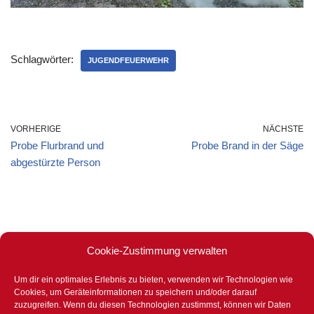
Schlagwörter:
JUGENDFEUERWEHR
VORHERIGE
NÄCHSTE
Probe Flurbrand und
Probe Brand in der Säge
abgestürzte Person
Cookie-Zustimmung verwalten
Um dir ein optimales Erlebnis zu bieten, verwenden wir Technologien wie
Stets für eure Sicherheit bereit –
Cookies, um Geräteinformationen zu speichern und/oder darauf
365 Tage im Jahr – 24 Stunden –
zuzugreifen. Wenn du diesen Technologien zustimmst, können wir Daten