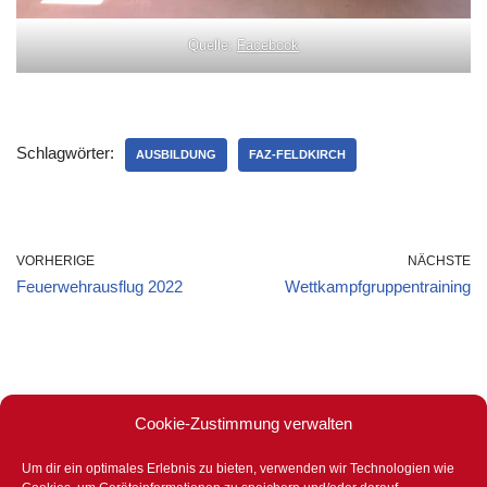
Quelle:
Facebook
Schlagwörter:
AUSBILDUNG
FAZ-FELDKIRCH
VORHERIGE
NÄCHSTE
Feuerwehrausflug 2022
Wettkampfgruppentraining
Cookie-Zustimmung verwalten
Um dir ein optimales Erlebnis zu bieten, verwenden wir Technologien wie
Stets für eure Sicherheit bereit –