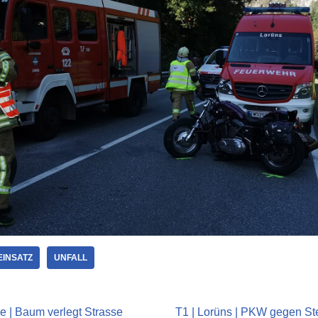
EINSATZ
UNFALL
e | Baum verlegt Strasse
T1 | Lorüns | PKW gegen Ste