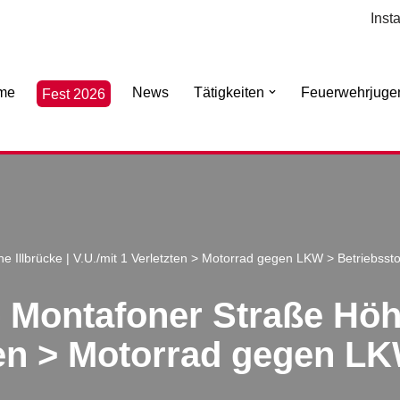
Inst
me
News
Tätigkeiten
Feuerwehrjuge
Fest 2026
 Illbrücke | V.U./mit 1 Verletzten > Motorrad gegen LKW > Betriebssto
 Montafoner Straße Höhe
ten > Motorrad gegen LK