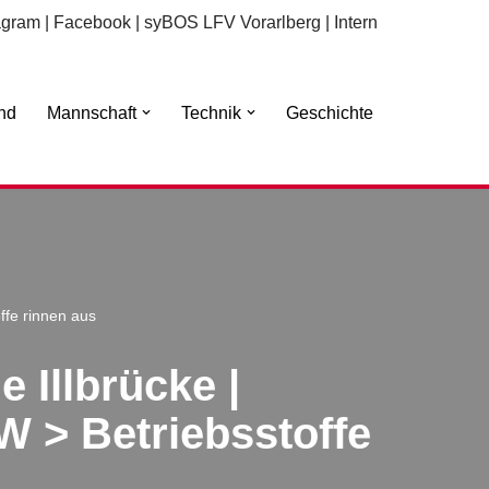
agram
|
Facebook
|
syBOS LFV Vorarlberg
|
Intern
nd
Mannschaft
Technik
Geschichte
ffe rinnen aus
 Illbrücke |
W > Betriebsstoffe