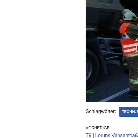
Schlagwörter:
TECHN. 
VORHERIGE
T9 | Lorüns Venserstraß