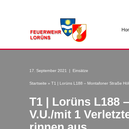
Zum
Inhalt
Ho
17. September 2021
Einsätze
Startseite
»
T1 | Lorüns L188 – Montafoner Straße Höhe
T1 | Lorüns L188 –
V.U./mit 1 Verletz
rinnen aus