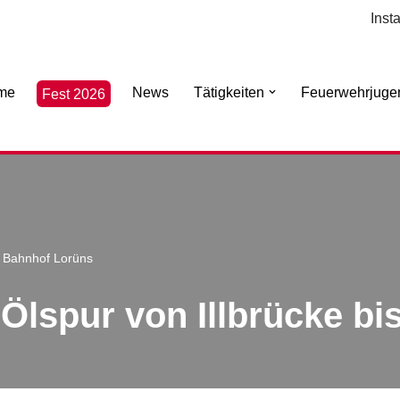
Inst
me
News
Tätigkeiten
Feuerwehrjuge
Fest 2026
is Bahnhof Lorüns
| Ölspur von Illbrücke 