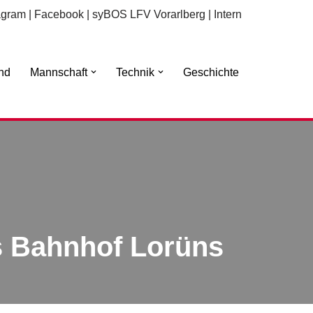
agram
|
Facebook
|
syBOS LFV Vorarlberg
|
Intern
nd
Mannschaft
Technik
Geschichte
bis Bahnhof Lorüns