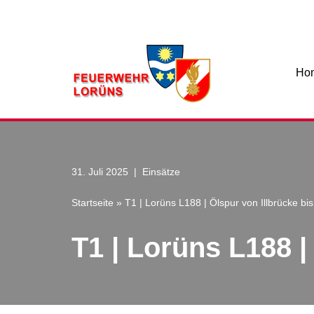
Zum
Inhalt
Ho
31. Juli 2025
Einsätze
Startseite
»
T1 | Lorüns L188 | Ölspur von Illbrücke b
T1 | Lorüns L188 