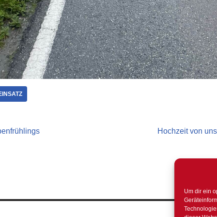
EINSATZ
enfrühlings
Hochzeit von un
Um dir ein o
Geräteinfor
Technologien