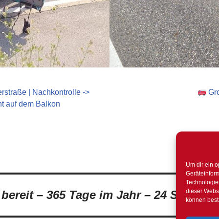
rstraße | Nachkontrolle ->
Gro
eht auf dem Balkon
Um dir ein o
Geräteinfor
Technologien
dieser Websi
t bereit – 365 Tage im Jahr – 24 Stunden
können best