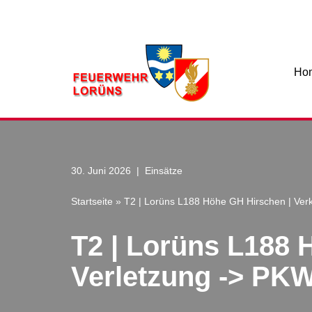
Zum
Inhalt
Ho
30. Juni 2026
Einsätze
Startseite
»
T2 | Lorüns L188 Höhe GH Hirschen | Ver
T2 | Lorüns L188 
Verletzung -> PK