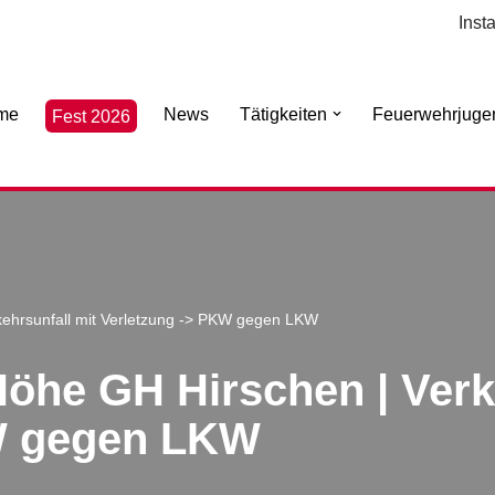
Inst
me
News
Tätigkeiten
Feuerwehrjuge
Fest 2026
kehrsunfall mit Verletzung -> PKW gegen LKW
Höhe GH Hirschen | Verk
W gegen LKW