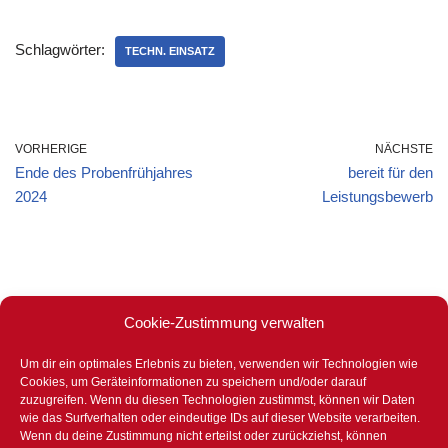
Schlagwörter:
TECHN. EINSATZ
VORHERIGE
NÄCHSTE
Ende des Probenfrühjahres
bereit für den
2024
Leistungsbewerb
Cookie-Zustimmung verwalten
Um dir ein optimales Erlebnis zu bieten, verwenden wir Technologien wie
Stets für eure Sicherheit bereit –
Cookies, um Geräteinformationen zu speichern und/oder darauf
365 Tage im Jahr – 24 Stunden –
zuzugreifen. Wenn du diesen Technologien zustimmst, können wir Daten
wie das Surfverhalten oder eindeutige IDs auf dieser Website verarbeiten.
bei Tag und bei Nacht.
Wenn du deine Zustimmung nicht erteilst oder zurückziehst, können