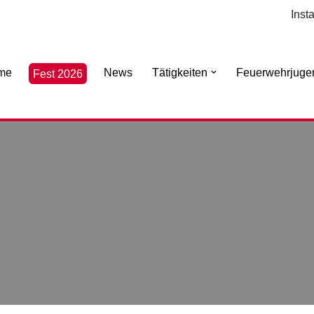
Inst
me
News
Tätigkeiten
Feuerwehrjuge
Fest 2026