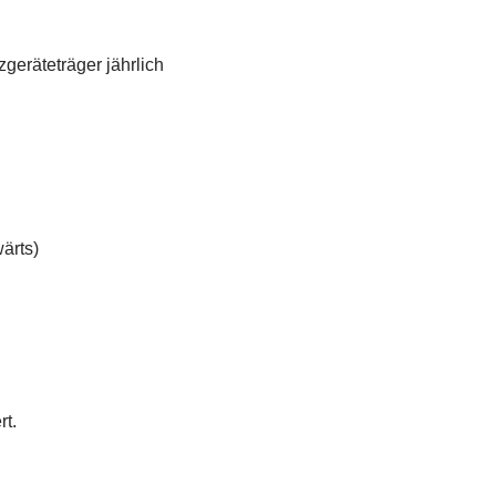
eräteträger jährlich
ärts)
rt.