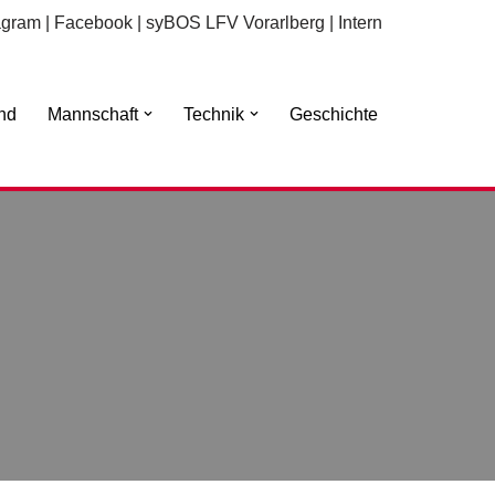
agram
|
Facebook
|
syBOS LFV Vorarlberg
|
Intern
nd
Mannschaft
Technik
Geschichte