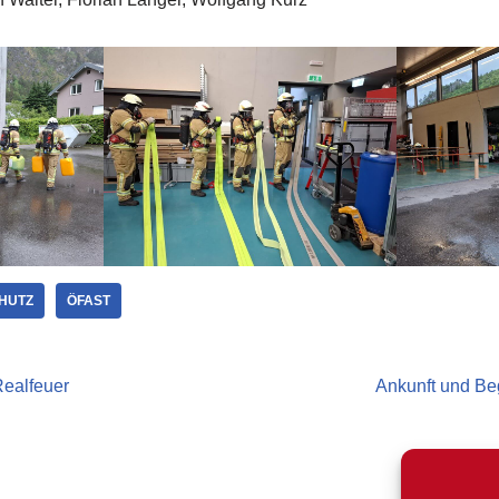
HUTZ
ÖFAST
Realfeuer
Ankunft und B