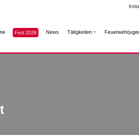
Inst
me
News
Tätigkeiten
Feuerwehrjuge
Fest 2026
t