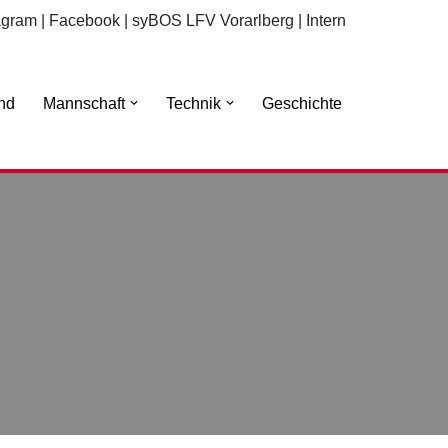
agram
|
Facebook
|
syBOS LFV Vorarlberg
|
Intern
nd
Mannschaft
Technik
Geschichte