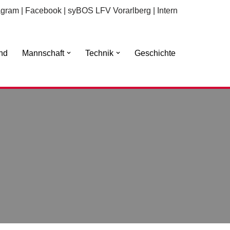
agram
|
Facebook
|
syBOS LFV Vorarlberg
|
Intern
nd
Mannschaft
Technik
Geschichte