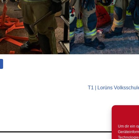
T1 | Lorüns Volksschule
Um dir ein o
Geräteinfor
Technologien