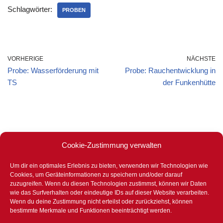
Schlagwörter:
PROBEN
VORHERIGE
NÄCHSTE
Probe: Wasserförderung mit
Probe: Rauchentwicklung in
TS
der Funkenhütte
Cookie-Zustimmung verwalten
Um dir ein optimales Erlebnis zu bieten, verwenden wir Technologien wie
Stets für eure Sicherheit bereit –
Cookies, um Geräteinformationen zu speichern und/oder darauf
365 Tage im Jahr – 24 Stunden –
zuzugreifen. Wenn du diesen Technologien zustimmst, können wir Daten
wie das Surfverhalten oder eindeutige IDs auf dieser Website verarbeiten.
bei Tag und bei Nacht.
Wenn du deine Zustimmung nicht erteilst oder zurückziehst, können
bestimmte Merkmale und Funktionen beeinträchtigt werden.