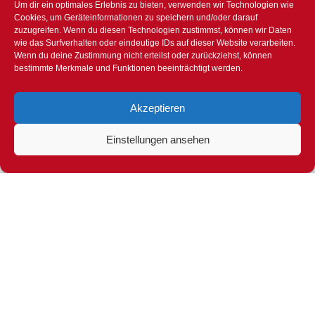
Um dir ein optimales Erlebnis zu bieten, verwenden wir Technologien wie
Cookies, um Geräteinformationen zu speichern und/oder darauf
zuzugreifen. Wenn du diesen Technologien zustimmst, können wir Daten
wie das Surfverhalten oder eindeutige IDs auf dieser Website verarbeiten.
Wenn du deine Zustimmung nicht erteilst oder zurückziehst, können
bestimmte Merkmale und Funktionen beeinträchtigt werden.
Lehrgang Truppführer
Akzeptieren
Ausbildung
29. März 2022
Einstellungen ansehen
Der Truppführer ist ein wichtiges Bindeglied zwischen
Gruppenkommandant und Mannschaft. Dieser Lehrgang legt
den Fokus auf praxisorientierte Ausbildung.Gemäß den Motto:
…
Weiterlesen »