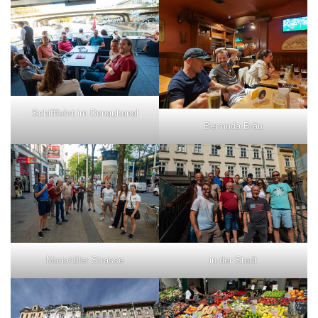
Schifffahrt im Donaukanal
Bermuda Bräu
Mariahilfer Strasse
in der Stadt