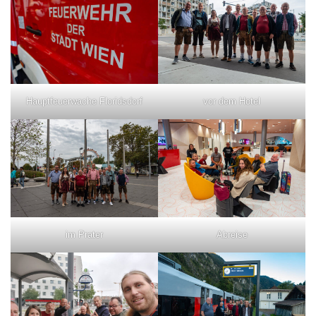
Hauptfeuerwache Floridsdorf
vor dem Hotel
im Prater
Abreise