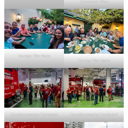
TimeTravel Wien
Heuriger 10er Marie
Heuriger 10er Marie
Hauptfeuerwache Floridsdorf
Hauptfeuerwache Floridsdorf