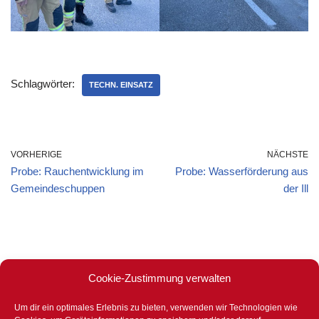
Schlagwörter:
TECHN. EINSATZ
VORHERIGE
NÄCHSTE
Probe: Rauchentwicklung im
Probe: Wasserförderung aus
Gemeindeschuppen
der Ill
Cookie-Zustimmung verwalten
Um dir ein optimales Erlebnis zu bieten, verwenden wir Technologien wie
Stets für eure Sicherheit bereit –