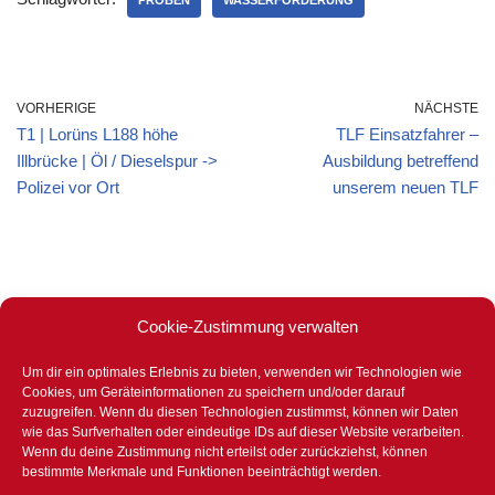
PROBEN
WASSERFÖRDERUNG
VORHERIGE
NÄCHSTE
T1 | Lorüns L188 höhe
TLF Einsatzfahrer –
Illbrücke | Öl / Dieselspur ->
Ausbildung betreffend
Polizei vor Ort
unserem neuen TLF
Cookie-Zustimmung verwalten
Um dir ein optimales Erlebnis zu bieten, verwenden wir Technologien wie
Stets für eure Sicherheit bereit –
Cookies, um Geräteinformationen zu speichern und/oder darauf
365 Tage im Jahr – 24 Stunden –
zuzugreifen. Wenn du diesen Technologien zustimmst, können wir Daten
wie das Surfverhalten oder eindeutige IDs auf dieser Website verarbeiten.
bei Tag und bei Nacht.
Wenn du deine Zustimmung nicht erteilst oder zurückziehst, können
bestimmte Merkmale und Funktionen beeinträchtigt werden.