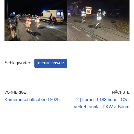
Schlagwörter:
TECHN. EINSATZ
VORHERIGE
NÄCHSTE
Kameradschaftsabend 2025
T2 | Lorüns L188 höhe LCS |
Verkehrsunfall PKW > Baum