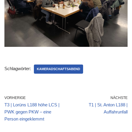
Schlagwörter:
KAMERADSCHAFTSABEND
VORHERIGE
NÄCHSTE
T3 | Lorüns L188 höhe LCS |
T1 | St. Anton L188 |
PWK gegen PKW – eine
Auffahrunfall
Person eingeklemmt