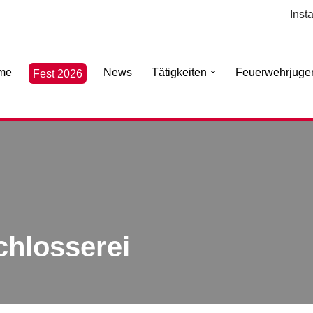
Inst
me
News
Tätigkeiten
Feuerwehrjuge
Fest 2026
chlosserei