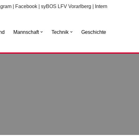
agram
|
Facebook
|
syBOS LFV Vorarlberg
|
Intern
nd
Mannschaft
Technik
Geschichte