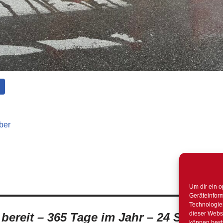
lber
Um dir ein o
Geräteinfor
Technologien
dieser Websi
t bereit – 365 Tage im Jahr – 24 Stunden
können best