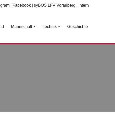
agram
|
Facebook
|
syBOS LFV Vorarlberg
|
Intern
nd
Mannschaft
Technik
Geschichte