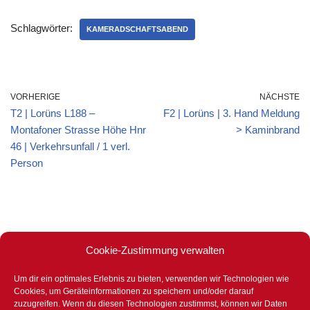
Schlagwörter:
KAMERADSCHAFTSABEND
VORHERIGE
NÄCHSTE
T2 | Lorüns L188 –
F2 | Lorüns | 3. Hand Meldung
Montafoner Strasse Höhe Hnr
> Kaminbrand
46 | Verkehrsunfall / 1 verl.
Person
Cookie-Zustimmung verwalten
Um dir ein optimales Erlebnis zu bieten, verwenden wir Technologien wie
Stets für eure Sicherheit bereit –
Cookies, um Geräteinformationen zu speichern und/oder darauf
365 Tage im Jahr – 24 Stunden –
zuzugreifen. Wenn du diesen Technologien zustimmst, können wir Daten